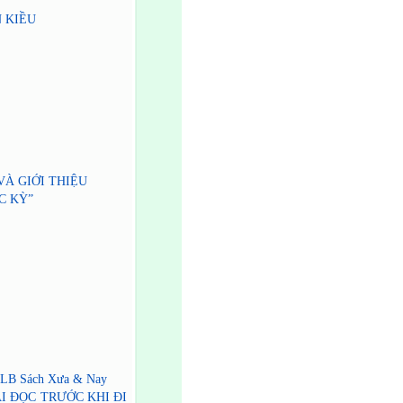
 KIỀU
À GIỚI THIỆU
C KỲ”
a CLB Sách Xưa & Nay
ẢI ĐỌC TRƯỚC KHI ĐI