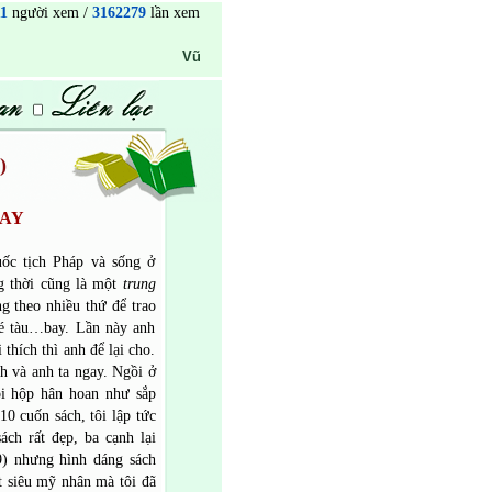
1
người xem /
3162279
lần xem
Vũ Anh Tuấn
info@sachvatranh.com
84 (0) 1 2
)
LAY
ốc tịch Pháp và sống ở
g thời cũng là một
trung
g theo nhiều thứ để trao
vé tàu…bay. Lần này anh
 thích thì anh để lại cho.
ch và anh ta ngay. Ngồi ở
hồi hộp hân hoan như sắp
10 cuốn sách, tôi lập tức
ách rất đẹp, ba cạnh lại
9) nhưng hình dáng sách
t siêu mỹ nhân mà tôi đã