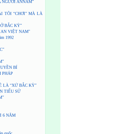
A NGƯỜI ANNAM”
PHẢI TÔI “CHƠI” MÀ LÀ
H Ở BẮC KỲ”
 GIAN VIỆT NAM"
năm 1992
ẮC”
M”
HUYỀN BÍ
H PHÁP
Ề LÀ “XỨ BẮC KỲ”
N TIỂU SỬ
M”
I 6 NĂM
áp quốc