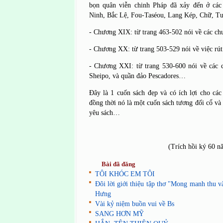
bọn quân viễn chinh Pháp đã xảy đến ở các
Ninh, Bắc Lệ, Fou-Taséou, Lang Kép, Chữ, 
- Chương XIX: từ trang 463-502 nói về các ch
- Chương XX: từ trang 503-529 nói về việc rú
- Chương XXI: từ trang 530-600 nói về các 
Sheipo, và quần đảo Pescadores…
Đây là 1 cuốn sách đẹp và có ích lợi cho các
đồng thời nó là một cuốn sách tương đối cổ và
yêu sách…
(Trích hồi ký 60 n
Bài đã đăng
TÔI KHÓC EM TÔI
Đôi lời giới thiệu tập thơ "Mong manh thu
Hưng
Vài kỷ niệm buồn vui về Bs
SANG HƠN MỸ