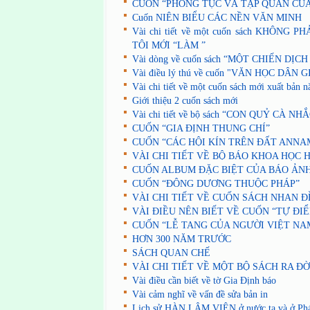
CUỐN “PHONG TỤC VÀ TẬP QUÁN CỦ
Cuốn NIÊN BIỂU CÁC NỀN VĂN MINH
Vài chi tiết về một cuốn sách KHÔNG 
TÔI MỚI “LÀM ”
Vài dòng về cuốn sách “MỘT CHIẾN DỊC
Vài điều lý thú về cuốn "VĂN HỌC DÂN
Vài chi tiết về một cuốn sách mới xuất bản 
Giới thiệu 2 cuốn sách mới
Vài chi tiết về bộ sách “CON QUỶ CÀ NH
CUỐN “GIA ĐỊNH THUNG CHÍ”
CUỐN “CÁC HỘI KÍN TRÊN ĐẤT ANNA
VÀI CHI TIẾT VỀ BỘ BÁO KHOA HỌC 
CUỐN ALBUM ĐẶC BIỆT CỦA BÁO ẢN
CUỐN “ĐÔNG DƯƠNG THUỘC PHÁP”
VÀI CHI TIẾT VỀ CUỐN SÁCH NHAN Đ
VÀI ĐIỀU NÊN BIẾT VỀ CUỐN “TỰ ĐIỂ
CUỐN “LỄ TANG CỦA NGƯỜI VIỆT NA
HƠN 300 NĂM TRƯỚC
SÁCH QUAN CHẾ
VÀI CHI TIẾT VỀ MỘT BỘ SÁCH RA ĐỜ
Vài điều cần biết về tờ Gia Định báo
Vài cảm nghĩ về vấn đề sửa bản in
Lịch sử HÀN LÂM VIỆN ở nước ta và ở Ph