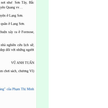
 nơi như: Sơn Tây, Bắc
Tuyên Quang vv…
uyện ở Lạng Sơn.
t quân ở Lạng Sơn.
chuện xảy ra ở Formose,
 nhà nghiên cứu lịch sử,
 đẹp đối với những người
VŨ ANH TUẤN
ăm chơi sách, chương VI)
 vàng" của Phạm Thị Minh