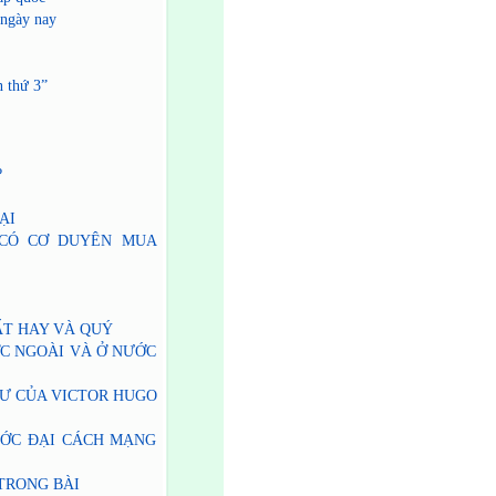
 ngày nay
n thứ 3”
?
LẠI
 CÓ CƠ DUYÊN MUA
T HAY VÀ QUÝ
ỚC NGOÀI VÀ Ở NƯỚC
HƯ CỦA VICTOR HUGO
ƯỚC ĐẠI CÁCH MẠNG
TRONG BÀI