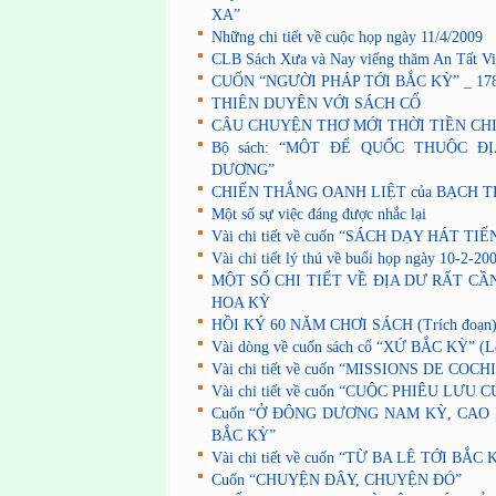
XA”
Những chi tiết về cuộc họp ngày 11/4/2009
CLB Sách Xưa và Nay viếng thăm An Tất Vi
CUỐN “NGƯỜI PHÁP TỚI BẮC KỲ” _ 178
THIÊN DUYÊN VỚI SÁCH CỔ
CÂU CHUYỆN THƠ MỚI THỜI TIỀN CH
Bộ sách: “MỘT ĐẾ QUỐC THUỘC Đ
DƯƠNG”
CHIẾN THẮNG OANH LIỆT của BẠCH T
Một số sự việc đáng được nhắc lại
Vài chi tiết về cuốn “SÁCH DẠY HÁT TI
Vài chi tiết lý thú về buổi họp ngày 10-2-20
MỘT SỐ CHI TIẾT VỀ ĐỊA DƯ RẤT CẦ
HOA KỲ
HỒI KÝ 60 NĂM CHƠI SÁCH (Trích đoạn
Vài dòng về cuốn sách cổ “XỨ BẮC KỲ” (L
Vài chi tiết về cuốn “MISSIONS DE COC
Vài chi tiết về cuốn “CUỘC PHIÊU LƯU
Cuốn “Ở ĐÔNG DƯƠNG NAM KỲ, CAO
BẮC KỲ”
Vài chi tiết về cuốn “TỪ BA LÊ TỚI BẮC 
Cuốn “CHUYỆN ĐÂY, CHUYỆN ĐÓ”