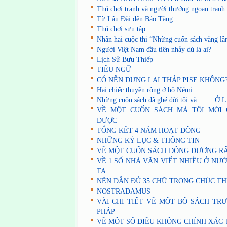
Thú chơi tranh và người thưởng ngoạn tranh
Từ Lâu Đài đến Bảo Tàng
Thú chơi sưu tập
Nhân hai cuộc thi “Những cuốn sách vàng lầ
Người Việt Nam đầu tiên nhảy dù là ai?
Lịch Sử Bưu Thiếp
TIÊU NGỮ
CÓ NÊN DỰNG LẠI THÁP PISE KHÔNG
Hai chiếc thuyền rồng ở hồ Némi
Những cuốn sách đã ghé đời tôi và . . . . Ở 
VỀ MỘT CUỐN SÁCH MÀ TÔI MỚI
ĐƯỢC
TỔNG KẾT 4 NĂM HOẠT ĐỘNG
NHỮNG KỶ LỤC & THÔNG TIN
VỀ MỘT CUỐN SÁCH ĐÔNG DƯƠNG RẤ
VỀ 1 SỐ NHÀ VĂN VIẾT NHIỀU Ở NƯ
TA
NÊN DẪN ĐỦ 35 CHỮ TRONG CHÚC T
NOSTRADAMUS
VÀI CHI TIẾT VỀ MỘT BỘ SÁCH TR
PHÁP
VỀ MỘT SỐ ĐIỀU KHÔNG CHÍNH XÁC 