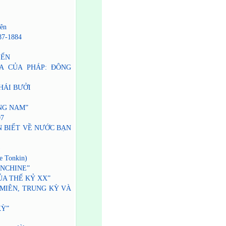
ên
7-1884
IẾN
ỊA CỦA PHÁP: ĐÔNG
HÁI BƯỞI
ẾNG NAM”
07
N BIẾT VỀ NƯỚC BẠN
)
e Tonkin)
HINCHINE”
 CỦA THẾ KỶ XX”
 MIÊN, TRUNG KỲ VÀ
KỲ”