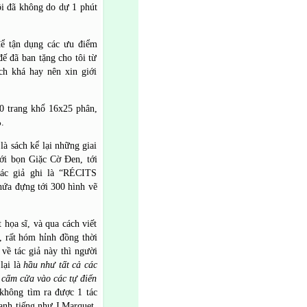
ôi đã không do dự 1 phút
 để tận dụng các ưu điểm
ã ban tặng cho tôi từ
ch khá hay nên xin giới
 trang khổ 16x25 phân,
.
à sách kể lại những giai
tới bọn Giặc Cờ Đen, tới
c giả ghi là “RÉCITS
ứa đựng tới 300 hình vẽ
t họa sĩ, và qua cách viết
i, rất hóm hỉnh đồng thời
 về tác giả này thì người
lại là
hầu như tất cả các
 cấm cửa vào các tự điển
không tìm ra được 1 tác
anh tiếng như J.Marquet,