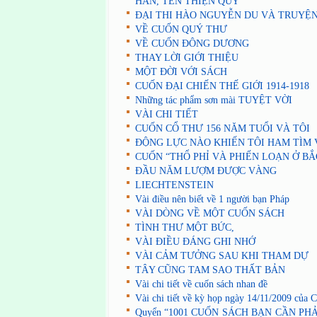
HẮN, TÊN THIỆN QUỶ
ĐẠI THI HÀO NGUYỄN DU VÀ TRUYỆN
VỀ CUỐN QUÝ THƯ
VỀ CUỐN ĐÔNG DƯƠNG
THAY LỜI GIỚI THIỆU
MỘT ĐỜI VỚI SÁCH
CUỐN ĐẠI CHIẾN THẾ GIỚI 1914-1918
Những tác phẩm sơn mài TUYỆT VỜI
VÀI CHI TIẾT
CUỐN CỔ THƯ 156 NĂM TUỔI VÀ TÔI
ĐỘNG LỰC NÀO KHIẾN TÔI HAM TÌM V
CUỐN “THỔ PHỈ VÀ PHIẾN LOẠN Ở BẮ
ĐẦU NĂM LƯỢM ĐƯỢC VÀNG
LIECHTENSTEIN
Vài điều nên biết về 1 người bạn Pháp
VÀI DÒNG VỀ MỘT CUỐN SÁCH
TÌNH THƯ MỘT BỨC,
VÀI ĐIỀU ĐÁNG GHI NHỚ
VÀI CẢM TƯỞNG SAU KHI THAM DỰ
TÂY CŨNG TAM SAO THẤT BẢN
Vài chi tiết về cuốn sách nhan đề
Vài chi tiết về kỳ họp ngày 14/11/2009 củ
Quyển “1001 CUỐN SÁCH BẠN CẦN PH