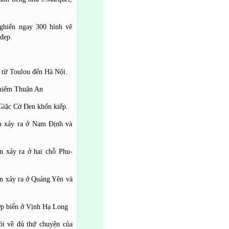
nghiến ngay 300 hình vẽ
 đẹp.
i từ Toulou đến Hà Nội.
chiếm Thuận An
 Giặc Cờ Đen khốn kiếp.
ện xảy ra ở Nam Định và
n xảy ra ở hai chỗ Phu-
ện xảy ra ở Quảng Yên và
ớp biển ở Vịnh Hạ Long
ói về đủ thứ chuyện của