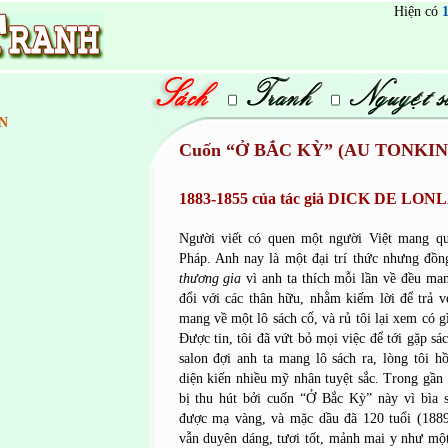
Hiện có
1
N
Cuốn “Ở BẮC KỲ” (AU TONKIN
1883-1855 của tác giả DICK DE LON
Người viết có quen một người Việt mang qu
Pháp. Anh nay là một đại trí thức nhưng đồn
thương gia
vì anh ta thích mỗi lần về đều man
đổi với các thân hữu, nhằm kiếm lời để trả 
mang về một lô sách cổ, và rủ tôi lại xem có gì
Được tin, tôi đã vứt bỏ mọi việc để tới gặp sá
salon đợi anh ta mang lô sách ra, lòng tôi 
diện kiến nhiều mỹ nhân tuyệt sắc. Trong gần 
bị thu hút bởi cuốn “Ở Bắc Kỳ” này vì bìa s
được mạ vàng, và mặc dầu đã 120 tuổi (188
vẫn duyên dáng, tươi tốt, mảnh mai y như mộ