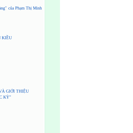
 vàng" của Phạm Thị Minh
 KIỀU
À GIỚI THIỆU
C KỲ”