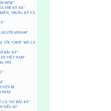
HINCHINE”
 CỦA THẾ KỶ XX”
 MIÊN, TRUNG KỲ VÀ
KỲ”
A NGƯỜI ANNAM”
PHẢI TÔI “CHƠI” MÀ LÀ
H Ở BẮC KỲ”
 GIAN VIỆT NAM"
năm 1992
ẮC”
M”
HUYỀN BÍ
H PHÁP
Ề LÀ “XỨ BẮC KỲ”
N TIỂU SỬ