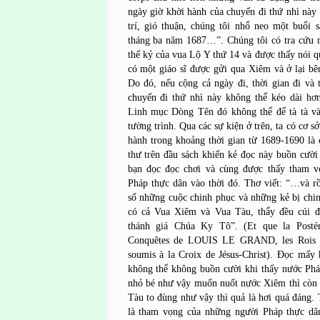
ngày giờ khời hành của chuyến đi thứ nhì này 
trí, gió thuận, chúng tôi nhổ neo một buổi
tháng ba năm 1687…”. Chúng tôi có tra cứu m
thế kỷ của vua Lộ Y thứ 14 và được thấy nói q
có một giáo sĩ được gửi qua Xiêm và ở lại bê
Do đó, nếu cộng cả ngày đi, thời gian đi và 
chuyến đi thứ nhì này không thể kéo dài hơn
Linh mục Dòng Tên đó không thể để tà tà v
tường trình. Qua các sự kiện ở trên, ta có cơ s
hành trong khoảng thời gian từ 1689-1690 là
thư trên đầu sách khiến kẻ đọc này buồn cười 
bạn đọc đọc chơi và cùng được thấy tham 
Pháp thực dân vào thời đó. Thơ viết: “…và r
số những cuộc chinh phục và những kẻ bị chi
có cả Vua Xiêm và Vua Tàu, thẩy đều cúi đ
thánh giá Chúa Ky Tô”. (Et que la Postér
Conquêtes de LOUIS LE GRAND, les Rois 
soumis à la Croix de Jésus-Christ). Đọc mấy
không thể không buồn cười khi thấy nước Phá
nhỏ bé như vậy muốn nuốt nước Xiêm thì còn 
Tàu to đùng như vậy thì quả là hơi quá đáng
là tham vọng của những người Pháp thực dâ