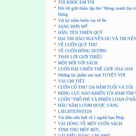
TÔI KHÓC EM TÔI
Đôi lời giới thiệu tập thơ "Mong manh thu
Hưng
Vài kỷ niệm buồn vui về Bs
SANG HƠN MỸ
HẮN, TÊN THIỆN QUỶ
ĐẠI THI HÀO NGUYỄN DU VÀ TRUYỆN
VỀ CUỐN QUÝ THƯ
VỀ CUỐN ĐÔNG DƯƠNG
THAY LỜI GIỚI THIỆU
MỘT ĐỜI VỚI SÁCH
CUỐN ĐẠI CHIẾN THẾ GIỚI 1914-1918
Những tác phẩm sơn mài TUYỆT VỜI
VÀI CHI TIẾT
CUỐN CỔ THƯ 156 NĂM TUỔI VÀ TÔI
ĐỘNG LỰC NÀO KHIẾN TÔI HAM TÌM V
CUỐN “THỔ PHỈ VÀ PHIẾN LOẠN Ở BẮ
ĐẦU NĂM LƯỢM ĐƯỢC VÀNG
LIECHTENSTEIN
Vài điều nên biết về 1 người bạn Pháp
VÀI DÒNG VỀ MỘT CUỐN SÁCH
TÌNH THƯ MỘT BỨC,
VÀI ĐIỀU ĐÁNG GHI NHỚ