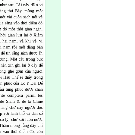
như sau: “Ai nấy đã ở vị
 sáng thứ Bẩy, mùng một
ột vài cuốn sách nói về
ua rằng vào thời điểm đó
n đó một thời gian ngắn.
thời gian lưu lại ở Xiêm
 hai năm, và khi về, vị
ài năm rồi mới dâng bản
ở để tin rằng sách được ấn
 cùng. Một câu trong bức
nên xin ghi lại ở đây để
vọng ghê gớm của người
ồi Hậu Thế sẽ thấy trong
nh phục của Lộ Y Đại Đế
ầu tùng phục dưới chân
ité comptera parmi les
de Siam & de la Chine
 hàng chữ này người đọc
p với lãnh thổ và dân số
có lý, chứ xơi luôn nước
. Thầm mong rằng đây chỉ
n vào thời điểm đó; còn