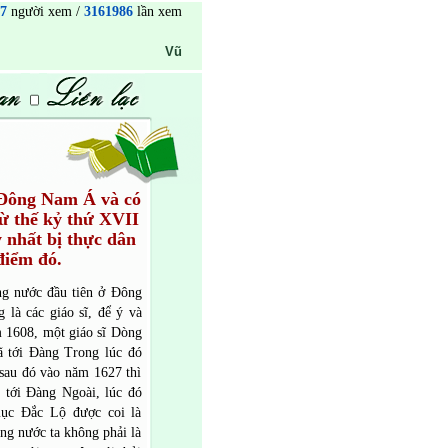
7
người xem /
3161986
lần xem
Vũ Anh Tuấn
info@sachvatranh.com
84 (0) 1 2
 Đông Nam Á và có
ừ thế kỷ thứ XVII
 nhất bị thực dân
điểm đó.
ng nước đầu tiên ở Đông
là các giáo sĩ, để ý và
m 1608, một giáo sĩ Dòng
 tới Đàng Trong lúc đó
 sau đó vào năm 1627 thì
 tới Đàng Ngoài, lúc đó
mục Đắc Lộ được coi là
ng nước ta không phải là