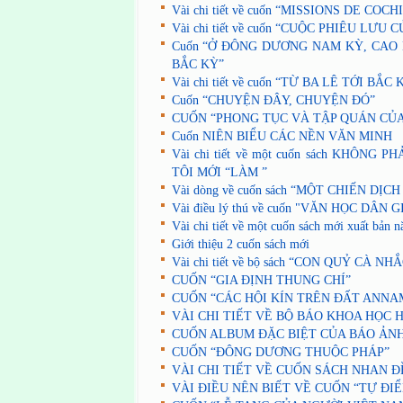
Vài chi tiết về cuốn “MISSIONS DE COC
Vài chi tiết về cuốn “CUỘC PHIÊU LƯU
Cuốn “Ở ĐÔNG DƯƠNG NAM KỲ, CAO
BẮC KỲ”
Vài chi tiết về cuốn “TỪ BA LÊ TỚI BẮC 
Cuốn “CHUYỆN ĐÂY, CHUYỆN ĐÓ”
CUỐN “PHONG TỤC VÀ TẬP QUÁN CỦ
Cuốn NIÊN BIỂU CÁC NỀN VĂN MINH
Vài chi tiết về một cuốn sách KHÔNG 
TÔI MỚI “LÀM ”
Vài dòng về cuốn sách “MỘT CHIẾN DỊC
Vài điều lý thú về cuốn "VĂN HỌC DÂN
Vài chi tiết về một cuốn sách mới xuất bản 
Giới thiệu 2 cuốn sách mới
Vài chi tiết về bộ sách “CON QUỶ CÀ NH
CUỐN “GIA ĐỊNH THUNG CHÍ”
CUỐN “CÁC HỘI KÍN TRÊN ĐẤT ANNA
VÀI CHI TIẾT VỀ BỘ BÁO KHOA HỌC 
CUỐN ALBUM ĐẶC BIỆT CỦA BÁO ẢN
CUỐN “ĐÔNG DƯƠNG THUỘC PHÁP”
VÀI CHI TIẾT VỀ CUỐN SÁCH NHAN Đ
VÀI ĐIỀU NÊN BIẾT VỀ CUỐN “TỰ ĐIỂ