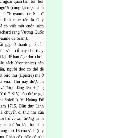
ngoài quan tâm tới, bởi
người (cũng lại một Linh
i là “Royaume de Siam”
t linh mục tên là Guy
về có viết một cuốn sách
Tachard sang Vương Quốc
yaume de Siam).
ắt gặp ở thành phố của
uốn sách cổ này cho thấy
 lại để bạn đọc đọc chơi.
ầu sách (frontispice) nên
ăn, người đọc có thể dễ
ột bức thư (Epistre) mà ở
nhà vua. Thư này được in
 và được dâng lên Hoàng
Y thứ XIV, còn được gọi
i Soleil”). Vị Hoàng Đế
 năm 1715. Đầu thư Linh
à chuyến đi thứ nhì của
ôi trở về xin tường trình
 trình được làm lúc sinh
rang thứ 16 của sách (tuy
ng Pháp cổ) thấy có ghi