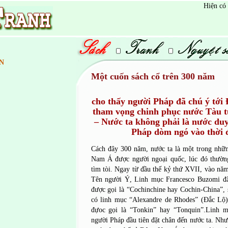
Hiện có
N
­­Một cuốn sách cổ trên 300 năm
cho thấy người Pháp đã chú ý tới
tham vọng chinh phục nước Tàu t
– Nước ta không phải là nước duy
Pháp dòm ngó vào thời 
Cách đây 300 năm, nước ta là một trong nhữ
Nam Á được người ngoại quốc, lúc đó thường 
tìm tòi. Ngay từ đầu thế kỷ thứ XVII, vào nă
Tên người Ý, Linh mục Francesco Buzomi đã
được gọi là “Cochinchine hay Cochin-China”,
có linh mục “Alexandre de Rhodes” (Đắc Lộ)
đựoc gọi là “Tonkin” hay “Tonquin”.Linh 
người Pháp đầu tiên đặt chân đến nước ta. Như