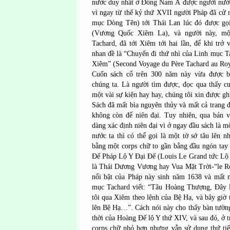
nước duy nhất ở Đông Nam Á được người nước 
vì ngay từ thế kỷ thứ XVII người Pháp đã cử 
mục Dòng Tên) tới Thái Lan lúc đó được gọ
(Vương Quốc Xiêm La), và người này, mộ
Tachard, đã tới Xiêm tới hai lần, để khi trở 
nhan đề là “Chuyến đi thứ nhì của Linh mục 
Xiêm” (Second Voyage du Père Tachard au Ro
Cuốn sách cổ trên 300 năm này vừa được b
chúng ta. Là người tìm được, đọc qua thấy c
một vài sự kiện hay hay, chúng tôi xin được ghi
Sách đã mất bìa nguyên thủy và mất cả trang đ
không còn để niên đại. Tuy nhiên, qua bản v
dàng xác định niên đại vì ở ngay đầu sách là m
nước ta thì có thể gọi là một tờ sớ tâu lên 
bằng một corps chữ to gần bằng đầu ngón tay
Đế Pháp Lộ Y Đại Đế (Louis Le Grand tức Lộ 
là Thái Dương Vương hay Vua Mặt Trời-“le Ro
nổi bật của Pháp này sinh năm 1638 và mất
mục Tachard viết: “Tâu Hoàng Thượng, Đây l
tôi qua Xiêm theo lệnh của Bệ Hạ, và bây giờ t
lên Bệ Hạ…”. Cách nói này cho thấy bàn tường
thời của Hoàng Đế lộ Y thứ XIV, và sau đó, ở t
corps chữ nhỏ hơn nhưng vẫn sử dụng thứ tiế