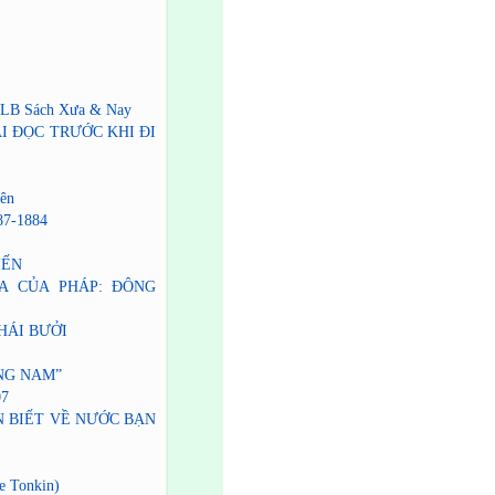
a CLB Sách Xưa & Nay
ẢI ĐỌC TRƯỚC KHI ĐI
ên
7-1884
IẾN
ỊA CỦA PHÁP: ĐÔNG
HÁI BƯỞI
ẾNG NAM”
07
N BIẾT VỀ NƯỚC BẠN
)
e Tonkin)