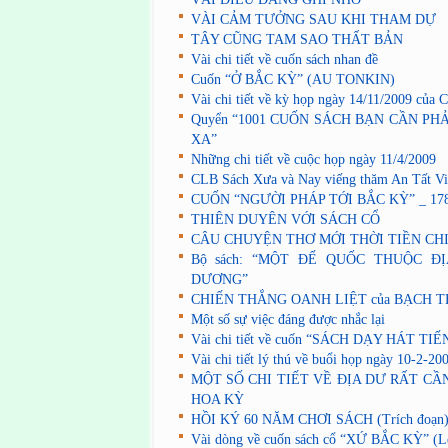
VÀI CẢM TƯỞNG SAU KHI THAM DỰ
TÂY CŨNG TAM SAO THẤT BẢN
Vài chi tiết về cuốn sách nhan đề
Cuốn “Ở BẮC KỲ” (AU TONKIN)
Vài chi tiết về kỳ họp ngày 14/11/2009 củ
Quyển “1001 CUỐN SÁCH BẠN CẦN PH
XA”
Những chi tiết về cuộc họp ngày 11/4/2009
CLB Sách Xưa và Nay viếng thăm An Tất Vi
CUỐN “NGƯỜI PHÁP TỚI BẮC KỲ” _ 178
THIÊN DUYÊN VỚI SÁCH CỔ
CÂU CHUYỆN THƠ MỚI THỜI TIỀN CH
Bộ sách: “MỘT ĐẾ QUỐC THUỘC Đ
DƯƠNG”
CHIẾN THẮNG OANH LIỆT của BẠCH T
Một số sự việc đáng được nhắc lại
Vài chi tiết về cuốn “SÁCH DẠY HÁT TI
Vài chi tiết lý thú về buổi họp ngày 10-2-20
MỘT SỐ CHI TIẾT VỀ ĐỊA DƯ RẤT CẦ
HOA KỲ
HỒI KÝ 60 NĂM CHƠI SÁCH (Trích đoạn
Vài dòng về cuốn sách cổ “XỨ BẮC KỲ” (L