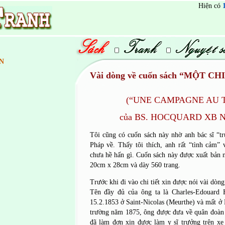
Hiện có
N
Vài dòng về cuốn sách “MỘT C
(“UNE CAMPAGNE AU 
của BS. HOCQUARD XB N
Tôi cũng có cuốn sách này nhờ anh bác sĩ “t
Pháp về. Thấy tôi thích, anh rất “tình cảm” v
chưa hề hấn gì. Cuốn sách này được xuất bản 
20cm x 28cm và dày 560 trang.
Trước khi đi vào chi tiết xin được nói vài dòng
Tên đầy đủ của ông ta là Charles-Edouar
15.2.1853 ở Saint-Nicolas (Meurthe) và mất ở
trường năm 1875, ông được đưa về quân đoàn 
đã làm đơn xin được làm y sĩ trưởng trên x