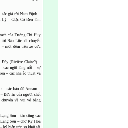
– tác giả rời Nam Định –
hủ Lý – Giặc Cờ Đen làm
hoạch của Tướng Chỉ Huy
tới Bảo Lộc: di chuyển
p – một đêm trên xe cứu
g Đáy (Rivière Claire?) –
– các ngôi làng nổi – sự
èn – các nhà ảo thuật và
air – các bản đồ Annam –
c – Bữa ăn của người chết
 chuyến về vui vẻ bằng
i Lạng Sơn – tấn công các
h Lạng Sơn – chợ Kỳ Hòa
– ký hiệp ước sơ khởi tái