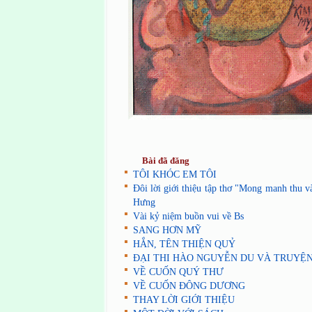
Bài đã đăng
TÔI KHÓC EM TÔI
Đôi lời giới thiệu tập thơ "Mong manh thu
Hưng
Vài kỷ niệm buồn vui về Bs
SANG HƠN MỸ
HẮN, TÊN THIỆN QUỶ
ĐẠI THI HÀO NGUYỄN DU VÀ TRUYỆN
VỀ CUỐN QUÝ THƯ
VỀ CUỐN ĐÔNG DƯƠNG
THAY LỜI GIỚI THIỆU