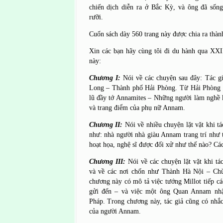
chiến dịch diễn ra ở Bắc Kỳ, và ông đã số
rưỡi.
Cuốn sách dày 560 trang này được chia ra thà
Xin các bạn hãy cùng tôi đi du hành qua XXI
này:
Chương I:
Nói về các chuyện sau đây: Tác g
Long – Thành phố Hải Phòng. Từ Hải Phòng 
lũ đầy tớ Annamites – Những người làm nghề 
và trang điểm của phụ nữ Annam.
Chương II:
Nói về nhiều chuyện lặt vặt khi t
như: nhà người nhà giàu Annam trang trí như 
hoạt họa, nghệ sĩ được đối xử như thế nào? C
Chương III:
Nói về các chuyện lặt vặt khi tá
và về các nơi chốn như Thành Hà Nội – Ch
chương này có mô tả việc tướng Millot tiếp 
gửi đến – và việc một ông Quan Annam nhậ
Pháp. Trong chương này, tác giả cũng có nhắ
của người Annam.