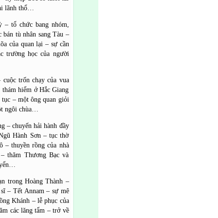
ại lãnh thổ…
ỳ – tổ chức bang nhóm,
ệc bán tù nhân sang Tàu –
õa của quan lại – sự cần
ác trường học của người
 cuộc trốn chạy của vua
i thám hiểm ở Hắc Giang
 tục – một ông quan giỏi
một ngôi chùa…
g – chuyến hải hành đầy
 Ngũ Hành Sơn – tục thờ
ô – thuyền rồng của nhà
 – thăm Thương Bạc và
Uyển…
ạn trong Hoàng Thành –
 sĩ – Tết Annam – sự mê
Đồng Khánh – lễ phục của
hăm các lăng tẩm – trở về