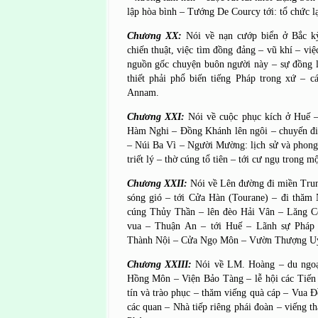
lập hòa bình – Tướng De Courcy tới: tổ chức l
Chương XX:
Nói về nạn cướp biển ở Bắc k
chiến thuật, việc tìm đồng đảng – vũ khí – vi
nguồn gốc chuyện buôn người này – sự đồng l
thiết phải phổ biến tiếng Pháp trong xứ – c
Annam.
Chương XXI:
Nói về cuộc phục kích ở Huế –
Hàm Nghi – Đồng Khánh lên ngôi – chuyến đ
– Núi Ba Vì – Người Mường: lịch sử và phong
triết lý – thờ cúng tổ tiên – tới cư ngụ trong 
Chương XXII:
Nói về Lên đường đi miền Trun
sóng gió – tới Cửa Hàn (Tourane) – đi thăm
cúng Thủy Thần – lên đèo Hải Vân – Lăng C
vua – Thuận An – tới Huế – Lãnh sự Pháp
Thành Nội – Cửa Ngọ Môn – Vườn Thượng 
Chương XXIII:
Nói về LM. Hoàng – du ngo
Hồng Môn – Viện Bảo Tàng – lễ hội các Tiến
tín và trào phục – thăm viếng quà cáp – Vua 
các quan – Nhà tiếp riêng phái đoàn – viếng t