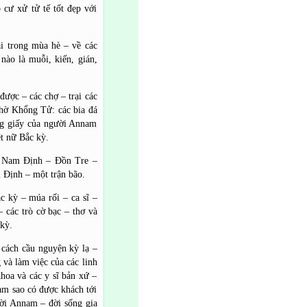
 cư xử tử tế tốt đẹp với
ại trong mùa hè – về các
nào là muỗi, kiến, gián,
được – các chợ – trại các
 thờ Khổng Tử: các bia đá
ng giấy của người Annam
ệt nữ Bắc kỳ.
i Nam Định – Đồn Tre –
 Định – một trận bão.
c kỳ – múa rối – ca sĩ –
– các trò cờ bạc – thơ và
kỳ.
cách cầu nguyện kỳ lạ –
và làm việc của các linh
khoa và các y sĩ bản xứ –
làm sao có được khách tới
ời Annam – đời sống gia