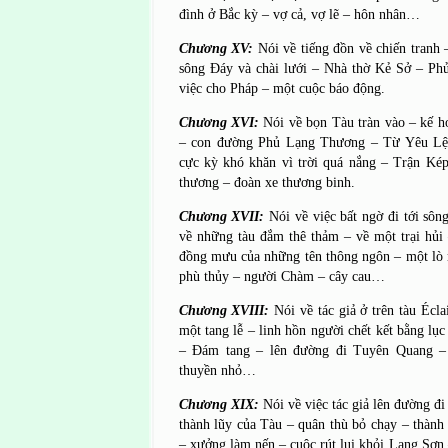
đình ở Bắc kỳ – vợ cả, vợ lẽ – hôn nhân…
Chương XV:
Nói về tiếng đồn về chiến tranh 
sông Đáy và chài lưới – Nhà thờ Kẻ Sở – P
việc cho Pháp – một cuộc báo động.
Chương XVI:
Nói về bọn Tàu tràn vào – kế 
– con đường Phủ Lạng Thương – Từ Yêu Lệ 
cực kỳ khó khăn vì trời quá nắng – Trận Ké
thương – đoàn xe thương binh.
Chương XVII:
Nói về việc bất ngờ đi tới sôn
về những tàu đắm thê thảm – về một trại hủi 
đồng mưu của những tên thông ngôn – một lò r
phù thủy – người Chàm – cây cau…
Chương XVIII:
Nói về tác giả ở trên tàu Écl
một tang lễ – linh hồn người chết kết bằng lụ
– Đám tang – lên đường đi Tuyên Quang –
thuyền nhỏ…
Chương XIX:
Nói về việc tác giả lên đường đ
thành lũy của Tàu – quân thù bỏ chạy – thàn
– xưởng làm nến – cuộc rút lui khỏi Lạng Sơn 