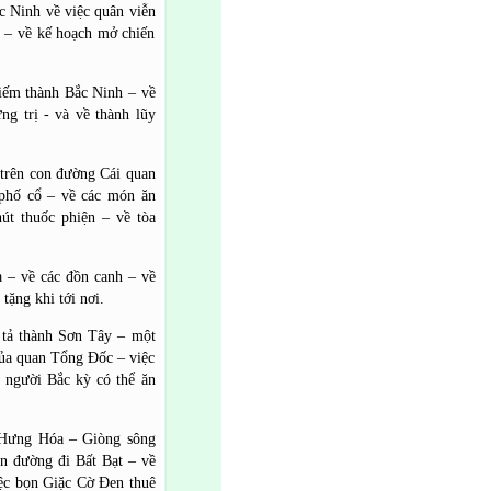
ắc Ninh về việc quân viễn
n – về kế hoạch mở chiến
iếm thành Bắc Ninh – về
ng trị - và về thành lũy
i trên con đường Cái quan
 phố cổ – về các món ăn
út thuốc phiện – về tòa
a – về các đồn canh – về
tặng khi tới nơi.
tả thành Sơn Tây – một
của quan Tổng Đốc – việc
 người Bắc kỳ có thể ăn
h Hưng Hóa – Giòng sông
n đường đi Bất Bạt – về
iệc bọn Giặc Cờ Đen thuê