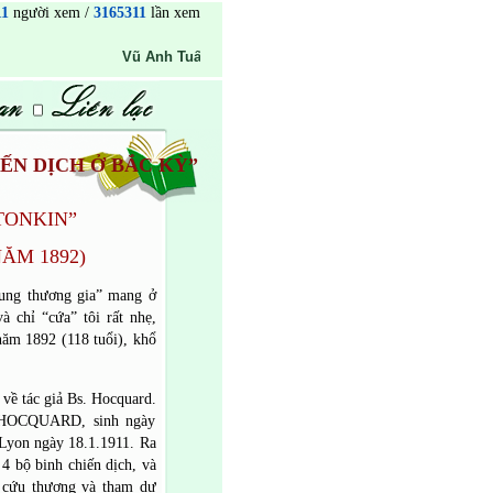
11
người xem /
3165311
lần xem
Vũ Anh Tuấn
info@sachvatranh.com
84 (0) 1 222 929
HIẾN DỊCH Ở BẮC KỲ”
TONKIN”
ĂM 1892)
rung thương gia” mang ở
à chỉ “cứa” tôi rất nhẹ,
năm 1892 (118 tuổi), khổ
 về tác giả Bs. Hocquard.
d HOCQUARD, sinh ngày
 Lyon ngày 18.1.1911. Ra
4 bộ binh chiến dịch, và
e cứu thương và tham dự