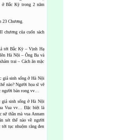
ng ở Bắc Kỳ trong 2 năm
nh 23 Chương.
II chương của cuốn sách
iả tới Bắc Kỳ – Vịnh Hạ
lên Hà Nội – Ông Ba và
khảm trai – Cách ăn mặc
ác giả sinh sống ở Hà Nội
thế nào? Người họa sĩ vẽ
ác người bán rong vv…
c giả sinh sống ở Hà Nội
ùa Vua vv… Đặc biệt là
các sứ thần mà vua Annam
n xét thế nào về người
c tới tục nhuộm răng đen