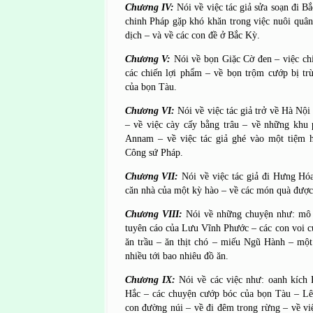
Chương IV:
Nói về việc tác giả sửa soạn đi B
chinh Pháp gặp khó khăn trong việc nuôi quâ
dịch – và về các con đề ở Bắc Kỳ.
Chương V:
Nói về bọn Giặc Cờ đen – việc ch
các chiến lợi phẩm – về bọn trộm cướp bị trừ
của bọn Tàu.
Chương VI:
Nói về việc tác giả trở về Hà Nộ
– về việc cày cấy bằng trâu – về những khu
Annam – về việc tác giả ghé vào một tiệm h
Công sứ Pháp.
Chương VII:
Nói về việc tác giả đi Hưng Hó
căn nhà của một kỳ hào – về các món quà được 
Chương VIII:
Nói về những chuyện như: mô 
tuyên cáo của Lưu Vĩnh Phước – các con voi 
ăn trầu – ăn thịt chó – miếu Ngũ Hành – một
nhiều tới bao nhiêu đồ ăn.
Chương IX:
Nói về các việc như: oanh kíc
Hắc – các chuyện cướp bóc của bọn Tàu – Lê
con đường núi – về đi đêm trong rừng – về v