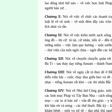
lao động như thế nào – về việc bọn lính Pháp
người bản xứ…
Chương X:
Nói về việc tổ chức các doanh tr
luật lệ về vệ sinh – về một đêm đầy xáo trộn 
ếch nhái và rắn.
Chương XI:
Nói về việc kiếm nước sạch uống 
ông đồ – thi cử: tú tài, cử nhân, tiến sĩ – đền
tưởng niệm – việc làm que hương – một xưở
– thư viện của một ngôi chùa – ngôi đền các li
Chương XII:
Nói về chuyến chuyển quân tớ
Bà Ti – sau thày dạy tiếng Annam – thành Nam
Chương XIII:
Nói về ngày cắt tó thui dê ở Bắ
diễn viên hài – cuộc chạy đua giữa heo và dê 
nhạc – tiếng Annam rất khó – các thi nhân Bắc 
Chương XIV:
Nói về Nhà thờ Công giáo, một 
các linh mục Pháp và Tây Ban Nha – cách sống 
mục – các tu sĩ bản xứ – vấn đề tôn giáo – y 
khí hậu rét và nóng – các thứ thuốc Bắc kỳ – 
khám bệnh – một vụ xử tử – đao phủ thủ ngư