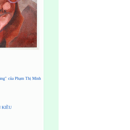
 vàng" của Phạm Thị Minh
 KIỀU