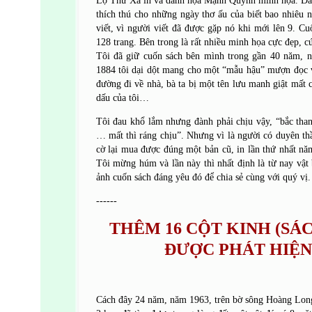
Lộ Thư Xã in và danh họa Mạnh Quỳnh minh họa. Đây 
thích thú cho những ngày thơ ấu của biết bao nhiêu n
viết, vì người viết đã được gặp nó khi mới lên 9. C
128 trang. Bên trong là rất nhiều minh họa cực đẹp, c
Tôi đã giữ cuốn sách bên mình trong gần 40 năm, n
1884 tôi dại dột mang cho một “mẫu hậu” mượn đọc 
đường đi về nhà, bà ta bị một tên lưu manh giật mất 
dấu của tôi…
Tôi đau khổ lắm nhưng đành phải chịu vậy, “bắc than
… mất thì ráng chịu”. Nhưng vì là người có duyên thầ
cờ lại mua được đúng một bản cũ, in lần thứ nhất nă
Tôi mừng húm và lần này thì nhất định là từ nay vật 
ảnh cuốn sách đáng yêu đó để chia sẻ cùng với quý vị.
------
THÊM 16 CỘT KINH (SÁC
ĐƯỢC PHÁT HIỆN
Cách đây 24 năm, năm 1963, trên bờ sông Hoàng Lon