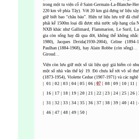
trong một tu viện cổ ở Saint-Germain-La-Blanche-Herb
220 km về phía Tây). Với 20 km giá đựng tư liệu xây
giữ biết bao “châu báu”. Hiện tư liệu lưu trữ đã ch
phải kể 1500m loại đã được nhà nước xếp hạng của NX
NXB khác như Gallimard, Flammarion, Le Suril, Lar
gia còn sống hay đã qua đời, không thể không nhắc 
1980), Jacques Drrida(1930-2004), Celine (1894-
Paulhan (1884-1968), hay Alain Robbe (còn sống)… 
Giroud…
Viện còn lưu giữ một số tài liệu quý giá hiếm có nh
một số nhà văn thế kỷ 19. Đó chưa kể tới vô số thư
(1873-1954), Violette Cedue (1907-1971) và các ngh
01
02
03
04
05
06
07
|
08
09
10
11
|
|
|
|
|
|
|
|
|
|
|
16
17
18
19
20
21
22
23
24
25
26
|
|
|
|
|
|
|
|
|
|
|
|
31
32
33
34
35
36
37
38
39
40
41
|
|
|
|
|
|
|
|
|
|
|
|
46
47
48
49
50
|
|
|
|
|
|