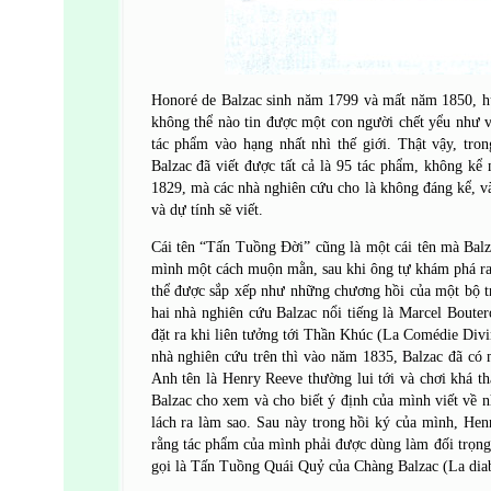
Honoré de Balzac sinh năm 1799 và mất năm 1850, h
không thể nào tin được một con người chết yểu như v
tác phẩm vào hạng nhất nhì thế giới. Thật vậy, tr
Balzac đã viết được tất cả là 95 tác phẩm, không kể 
1829, mà các nhà nghiên cứu cho là không đáng kể, và
và dự tính sẽ viết.
Cái tên “Tấn Tuồng Đời” cũng là một cái tên mà Balz
mình một cách muộn mằn, sau khi ông tự khám phá ra 
thể được sắp xếp như những chương hồi của một bộ tr
hai nhà nghiên cứu Balzac nổi tiếng là Marcel Bouter
đặt ra khi liên tưởng tới Thần Khúc (La Comédie Divi
nhà nghiên cứu trên thì vào năm 1835, Balzac đã có 
Anh tên là Henry Reeve thường lui tới và chơi khá t
Balzac cho xem và cho biết ý định của mình viết về n
lách ra làm sao. Sau này trong hồi ký của mình, Hen
rằng tác phẩm của mình phải được dùng làm đối trọn
gọi là Tấn Tuồng Quái Quỷ của Chàng Balzac (La diab