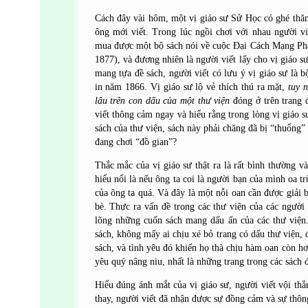
Cách đây vài hôm, một vị giáo sư Sử Học có ghé thăm
ông mới viết. Trong lúc ngồi chơi với nhau người vi
mua được một bộ sách nói về cuộc Đại Cách Mạng Ph
1877), và đương nhiên là người viết lấy cho vị giáo s
mang tựa đề sách, người viết có lưu ý vị giáo sư là 
in năm 1866. Vị giáo sư lộ vẻ thích thú ra mặt,
tuy 
lâu trên con dấu của một thư viện
đóng ở trên trang 
viết thông cảm ngay và hiểu rằng trong lòng vị giáo s
sách của thư viện, sách này phải chăng đã bị “thuổng”
đang chơi “đồ gian”?
Thắc mắc của vị giáo sư thật ra là rất bình thường v
hiểu nổi là nếu ông ta coi là người bạn của mình oa t
của ông ta quá. Và đây là một nỗi oan cần được giải 
bè. Thực ra vấn đề trong các thư viện của các người 
lõng những cuốn sách mang dấu ấn của các thư viện.
sách, không mấy ai chịu xé bỏ trang có dấu thư viện, 
sách, và tình yêu đó khiến họ thà chịu hàm oan còn h
yêu quý nâng niu, nhất là những trang trong các sách 
Hiểu đúng ánh mắt của vị giáo sư, người viết vội th
thay, người viết đã nhận được sự đồng cảm và sự thôn