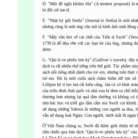
D. “Một đề nghị khiêm tốn” (A modest proposal) là
bị đối xử tàn tệ.
E. “Nhật ký gửi Stella” (Journal to Stella) là một nh
nhưng cũng là một áng văn mô tả hình ảnh sinh động c
F. “Mấy vần thơ về cái chết của Tiến sĩ Swift” (Vers
1739 là để đùa rỡn với các bạn bè của ông, nhưng đọc
được.
G. “Qui-li-ve phiêu lưu ký” (Gulliver’s travels): đây
dịch ra rất nhiếu thứ tiếng trên thế giới. Tác phẩm n
sách nổi tiếng nhất dành cho trẻ em, nhưng trên thực 
trẻ em. Đó là một cuốn sách châm biếm dữ tợn xã 
Lilliput bé tí tẹo mà rất kiêu căng, láu cá và khát máu
của triều đình Anh quốc và nhà vua bị đem ra chế diễ
thương hơn nhưng lại quá tầm thường và không có t
nhà bác học và triết gia lẩm cẩm mà Swift coi khi
sử dụng những Yahoos là những con người sa đọa, t
vẫn sử dụng loài Ngựa. Con người, dưới mắt lũ ngựa bị
Ở Việt Nam chúng ta, Swift đã được giới thiệu từ n
tiền chiến qua bản dịch “Qui-li-ve phiêu lưu ký” củ