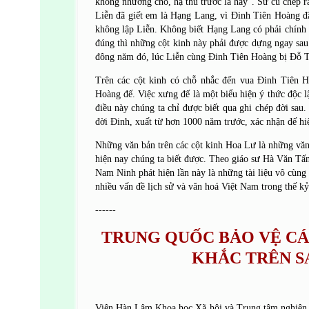
không nhường chỗ, hạ thủ trước là hay”. Sử cũ chép
Liễn đã giết em là Hạng Lang, vì Đinh Tiên Hoàng 
không lập Liễn. Không biết Hạng Lang có phải chín
đúng thì những cột kinh này phải được dựng ngay s
đông năm đó, lúc Liễn cùng Đinh Tiên Hoàng bị Đỗ T
Trên các cột kinh có chỗ nhắc đến vua Đinh Tiên H
Hoàng đế. Việc xưng đế là một biểu hiện ý thức độc 
điều này chúng ta chỉ được biết qua ghi chép đời sau.
đời Đinh, xuất từ hơn 1000 năm trước, xác nhận đế hiệ
Những văn bản trên các cột kinh Hoa Lư là những văn
hiện nay chúng ta biết được. Theo giáo sư Hà Văn T
Nam Ninh phát hiện lần này là những tài liệu vô cùng 
nhiều vấn đề lịch sử và văn hoá Việt Nam trong thế kỷ
------
TRUNG QUỐC BẢO VỆ CÁ
KHẮC TRÊN S
Viện Hàn Lâm Khoa học Xã hội và Trung tâm nghiên