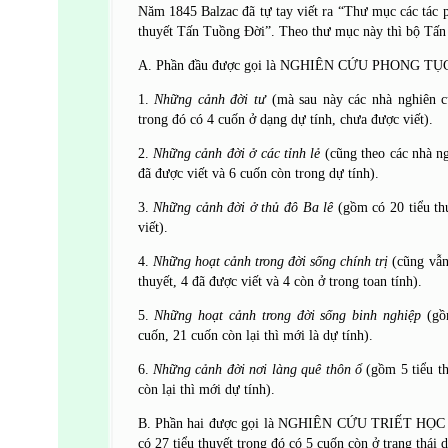
Năm 1845 Balzac đã tự tay viết ra “Thư mục các tác 
thuyết Tấn Tuồng Đời”. Theo thư mục này thì bộ Tấn
A. Phần đầu được gọi là NGHIÊN CỨU PHONG TỤC g
1.
Những cảnh đời tư
(mà sau này các nhà nghiên cứ
trong đó có 4 cuốn ở dạng dự tính, chưa được viết).
2.
Những cảnh đời ở các tỉnh lẻ
(cũng theo các nhà ng
đã được viết và 6 cuốn còn trong dự tính).
3.
Những cảnh đời ở thủ đô Ba lê
(gồm có 20 tiểu th
viết).
4.
Những hoạt cảnh trong đời sống chính trị
(cũng vẫn
thuyết, 4 đã được viết và 4 còn ở trong toan tính).
5.
Những hoạt cảnh trong đời sống binh nghiệp
(gồ
cuốn, 21 cuốn còn lại thì mới là dự tính).
6.
Những cảnh đời nơi làng quê thôn ổ
(gồm 5 tiểu t
còn lại thì mới dự tính).
B. Phần hai được gọi là NGHIÊN CỨU TRIẾT HỌC (
có 27 tiểu thuyết trong đó có 5 cuốn còn ở trạng thái d