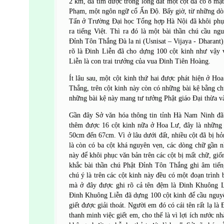
2 km, đã tìm được trong lòng đất một cột đá có 8 mặ
Phạm, một ngôn ngữ cổ Ấn Độ. Bấy giờ, từ những dò
Tấn ở Trường Đại học Tổng hợp Hà Nội đã khôi phụ
ra tiếng Việt. Thì ra đó là một bài thần chú cầu ngu
Đỉnh Tôn Thắng Đà la ni (Usnisat – Vijaya - Dharant),
rõ là Đinh Liễn đã cho dựng 100 cột kinh như vậy
Liễn là con trai trưởng của vua Đinh Tiên Hoàng.
Ít lâu sau, một cột kinh thứ hai được phát hiện ở Ho
Thắng, trên cột kinh này còn có những bài kệ bằng c
những bài kệ này mang tư tưởng Phật giáo Đại thừa v
Gần đây Sở văn hóa thông tin tỉnh Hà Nam Ninh đã 
thêm được 16 cột kinh nữa ở Hoa Lư, đây là những 
50cm đến 67cm. Vì ở lâu dưới đất, nhiều cột đã bị hỏ
là còn có ba cột khá nguyên vẹn, các dòng chữ gần n
này để khôi phục văn bản trên các cột bị mất chữ, giố
khắc bài thần chú Phật Đỉnh Tôn Thắng ghi âm tiế
chú ý là trên các cột kinh này đều có một đoạn trình
mà ở đây được ghi rõ cả tên đệm là Đinh Khuông 
Đinh Khuông Liễn đã dựng 100 cột kinh để cầu nguy
giết được giải thoát. Người em đó có cái tên rất lạ 
thanh minh việc giết em, cho thế là vì lợi ích nước n