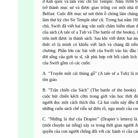
ở Anh quốc và làm việc chi Sir Temple. Năm 1694 S
trở thành mục sư và được giao trông coi một nhà t
Belfast. Cuộc đời mục sư nơi thôn ổ chóng làm chàng 
làm thư ký cho Sir Temple như cũ. Trong hai năm 169
chủ, Swift đã viết hai áng văn xuôi châm biếm nhan đ
của sách (A tale of a Tub và The battle of the books)
trên mới được in thành sách. Sau khi viết được hai 
thức rõ là mình có khiếu viết lách và chàng đã ti
chương. Phần lớn các bài viết của Swift vào lúc đầu 
đời sống của giới tu sĩ, rất phù hợp với bối cảnh lic
của Swift gồm có các cuốn:
A. “Truyện một cái thùng gỗ” (A tale of a Tub) là mộ
tôn giáo.
B. “Trận chiến của Sách” (The battle of the books) 
cuộc bút chiến kệch cỡm trong giới văn học thời đ
người đọc một cách thích thú. Cả hai cuốn này đều 
những cuốn sách chế riễu sự điên rồ, ngu muội của co
C. “Những lá thư của Drapier” (Drapier’s letters) l
(một chuyện tai tiếng) xảy ra trong thời gian người 
quyền của con người chống đối với các hành vi của cá