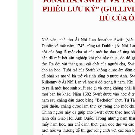
JONATHAN SWIFT VÀ TÁC
PHIÊU LƯU KÝ” (GULLIVE
HỦ CỦA 
Nhà văn, nhà thơ Ái Nhĩ Lan Jonathan Swift (viế
Dublin và mất năm 1745, cũng tại Dublin (Ái Nhĩ La
nội của ông là một cha sở của một họ đạo đã ủng h
nên đã mất hết sản nghiệp khi phe này thua, do đó g
tộc. Ra đời vài tháng sau cái chết của người cha, Sw
cho ăn học. Tuổi trẻ của Swift không được êm đềm c
đã phải xa mẹ vì bà trở về sinh sống ở nước Anh. Swi
Kilkenny ở Ái Nhĩ Lan và học ở đó trong 8 năm. Khi 
tỏ ra là một học sinh xuất sắc gì và cũng không phải 
mọi bạn bè khác. Năm 1682 Swift được vào học ở tr
năm sau chàng đậu được bằng “Bachelor” (hơn Tú Tà
giới thiệu, chàng được làm thư ký riêng cho một ch
Chính người này đã giúp cho Swift được theo học về
lành của Giáo Hội Anh Quốc. Trong những năm thán
mấy ham học, mà chỉ dành thời gian đọc thơ và các 
lười học và thường để thì giờ rong chơi với các bạn b