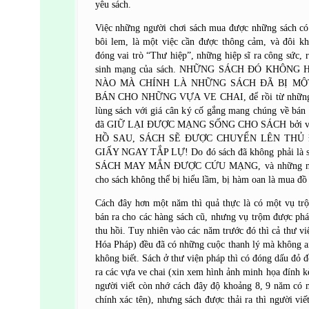
yêu sách.
Việc những người chơi sách mua được những sách có
bôi lem, là một việc cần được thông cảm, và đôi k
đóng vai trò “Thư hiệp”, những hiệp sĩ ra công sức, r
sinh mạng của sách. NHỮNG SÁCH ĐÓ KHÔNG
NÀO MÀ CHÍNH LÀ NHỮNG SÁCH ĐÃ BỊ MỘ
BÁN CHO NHỮNG VỰA VE CHAI, để rồi từ những vự
lùng sách với giá cân ký cố gắng mang chúng về bán 
đã GIỮ LẠI ĐƯỢC MẠNG SỐNG CHO SÁCH bởi vì
HỒ SAU, SÁCH SẼ ĐƯỢC CHUYỂN LÊN THỦ
GIẤY NGAY TẮP LỰ! Do đó sách đã không phải l
SÁCH MAY MẮN ĐƯỢC CỨU MẠNG, và những người
cho sách không thể bị hiểu lầm, bị hàm oan là mua đ
Cách đây hơn một năm thì quả thực là có một vụ tr
bán ra cho các hàng sách cũ, nhưng vụ trộm được phá
thu hồi. Tuy nhiên vào các năm trước đó thì cả thư v
Hóa Pháp) đều đã có những cuộc thanh lý mà không ai 
không biết. Sách ở thư viện pháp thì có đóng dấu đỏ đ
ra các vựa ve chai (xin xem hình ảnh minh họa đính k
người viết còn nhớ cách đây độ khoảng 8, 9 năm có 
chính xác tên), nhưng sách được thải ra thì người viế