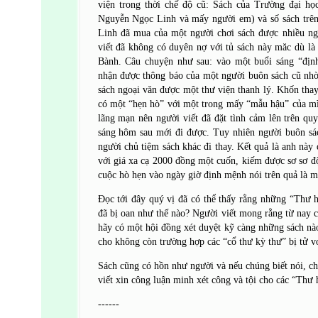
viện trong thời chế độ cũ: Sách của Trường đại h
Nguyễn Ngọc Linh và mấy người em) và số sách trê
Linh đã mua của một người chơi sách được nhiều ng
viết đã không có duyên nợ với tủ sách này măc dù l
Bành. Câu chuyện như sau: vào một buổi sáng “địn
nhận được thông báo của một người buôn sách cũ nhờ 
sách ngoại văn được một thư viện thanh lý. Khốn thay
có một “hẹn hò” với một trong mấy “mẫu hậu” của mình
lãng mạn nên người viết đã đặt tình cảm lên trên quy
sáng hôm sau mới đi được. Tuy nhiên người buôn sá
người chủ tiệm sách khác đi thay. Kết quả là anh này
với giá xa cạ 2000 đồng một cuốn, kiếm được sơ sơ độ 
cuộc hò hẹn vào ngày giờ định mệnh nói trên quả là m
Đọc tới đây quý vị đã có thể thấy rằng những “Thư 
đã bị oan như thế nào? Người viết mong rằng từ nay c
hãy có một hội đồng xét duyệt kỹ càng những sách nào
cho không còn trường hợp các “cổ thư kỳ thư” bị tử v
Sách cũng có hồn như người và nếu chúng biết nói, ch
viết xin công luận minh xét công và tội cho các “Thư 
------