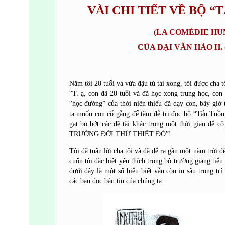
VÀI CHI TIẾT VỀ BỘ “
(LA COMÉDIE HU
CỦA ĐẠI VĂN HÀO H.
Năm tôi 20 tuổi và vừa đậu tú tài xong, tôi được cha t
“T. ạ, con đã 20 tuổi và đã học xong trung học, con
“học đường” của thời niên thiếu đã dạy con, bây giờ
ta muốn con cố gắng để tâm để trí đọc bộ “Tấn Tuồn
gạt bỏ bớt các đề tài khác trong một thời gian để
TRƯỜNG ĐỜI THỨ THIỆT ĐÓ”!
Tôi đã tuân lời cha tôi và đã để ra gần một năm trời 
cuốn tôi đặc biệt yêu thích trong bộ trường giang tiểu 
dưới đây là một số hiểu biết vẫn còn in sâu trong trí
các bạn đọc bản tin của chúng ta.