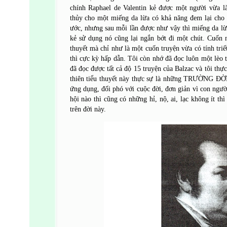
chính Raphael de Valentin kẻ được một người vừa l
thủy cho một miếng da lừa có khả năng đem lại cho
ước, nhưng sau mỗi lần được như vậy thì miếng da lừa
kẻ sử dụng nó cũng lại ngắn bớt đi một chút. Cuốn n
thuyết mà chỉ như là một cuốn truyện vừa có tính triết 
thì cực kỳ hấp dẫn. Tôi còn nhớ đã đọc luôn một lèo 
đã đọc được tất cả độ 15 truyện của Balzac và tôi thự
thiên tiểu thuyết này thực sự là những TRƯỜNG ĐỜI
ứng dụng, đối phó với cuộc đời, đơn giản vì con ngườ
hội nào thì cũng có những hỉ, nộ, ai, lạc không ít th
trên đời này.