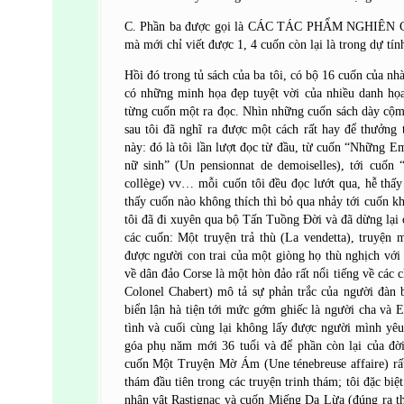
C. Phần ba được gọi là CÁC TÁC PHẨM NGHIÊN
mà mới chỉ viết được 1, 4 cuốn còn lại là trong dự tín
Hồi đó trong tủ sách của ba tôi, có bộ 16 cuốn của nh
có những minh họa đẹp tuyệt vời của nhiều danh họa.
từng cuốn một ra đọc. Nhìn những cuốn sách dày cộm, 
sau tôi đã nghĩ ra được một cách rất hay để thưởng 
này: đó là tôi lần lượt đọc từ đầu, từ cuốn “Những E
nữ sinh” (Un pensionnat de demoiselles), tới cuốn
collège) vv… mỗi cuốn tôi đều đọc lướt qua, hễ thấy c
thấy cuốn nào không thích thì bỏ qua nhảy tới cuốn k
tôi đã đi xuyên qua bộ Tấn Tuồng Đời và đã dừng lại 
các cuốn: Một truyện trả thù (La vendetta), truyện 
được người con trai của một giòng họ thù nghịch với
về dân đảo Corse là một hòn đảo rất nổi tiếng về các 
Colonel Chabert) mô tả sự phản trắc của người đàn 
biển lận hà tiện tới mức gớm ghiếc là người cha và 
tình và cuối cùng lại không lấy được người mình yêu
góa phụ năm mới 36 tuổi và để phần còn lại của đời
cuốn Một Truyện Mờ Ám (Une ténebreuse affaire) rất 
thám đầu tiên trong các truyện trinh thám; tôi đặc bi
nhân vật Rastignac và cuốn Miếng Da Lừa (đúng ra th