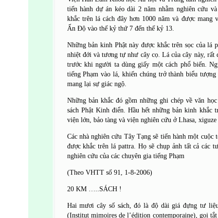
tiến hành dự án kéo dài 2 năm nhằm nghiên cứu và
khắc trên lá cách đây hơn 1000 năm và được mang 
Ấn Độ vào thế kỷ thứ 7 đến thế kỷ 13.
Những bản kinh Phật này được khắc trên sọc của lá pa
nhiệt đới và tương tự như cây cọ. Lá của cây này, rất
trước khi người ta dùng giấy một cách phổ biến. Ngư
tiếng Phạm vào lá, khiến chúng trở thành biểu tượng 
mang lại sự giác ngộ.
Những bản khắc đó gồm những ghi chép về văn học 
sách Phật Kinh điển. Hầu hết những bản kinh khắc tr
viện lớn, bảo tàng và viện nghiên cứu ở Lhasa, xiguz
Các nhà nghiên cứu Tây Tạng sẽ tiến hành một cuộc tổ
được khắc trên lá pattra. Họ sẽ chụp ảnh tất cả các t
nghiên cứu của các chuyên gia tiếng Phạm
(Theo VHTT số 91, 1-8-2006)
20 KM …..SÁCH !
Hai mươi cây số sách, đó là độ dài giá đựng tư li
(Institut mimoires de l’édition contemporaine), gọi tắ